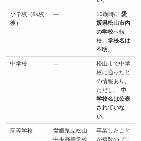
小学校（転校
―
10歳時に
愛
後）
媛県松山市内
の学校
へ転
校。
学校名は
不明
。
中学校
―
松山市で中学
校に通ったと
の情報あり。
ただし、
中
学校名は公表
されていな
い
。
高等学校
愛媛県立松山
卒業したこと
中央高等学校
が複数のプロ