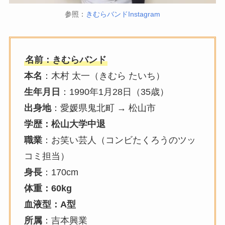
参照：
きむらバンドInstagram
名前：きむらバンド
本名
：木村 太一（きむら たいち）
生年月日
：1990年1月28日（35歳）
出身地
：愛媛県鬼北町 → 松山市
学歴：松山大学中退
職業
：お笑い芸人（コンビたくろうのツッ
コミ担当）
身長
：170cm
体重：60kg
血液型：A型
所属
：吉本興業