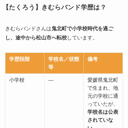
【たくろう】きむらバンド学歴は？
きむらバンドさんは
鬼北町で小学校時代を過ご
し、途中から松山市へ転校
しています。
学歴段階
学校名／状態
備考
等
小学校
―
愛媛県鬼北町
で生まれ、地
元の学校に通
っていたが、
学校名は公表
されていな
い
。